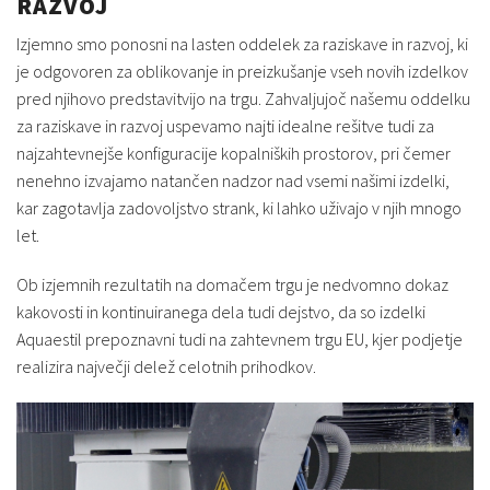
RAZVOJ
Izjemno smo ponosni na lasten oddelek za raziskave in razvoj, ki
je odgovoren za oblikovanje in preizkušanje vseh novih izdelkov
pred njihovo predstavitvijo na trgu. Zahvaljujoč našemu oddelku
za raziskave in razvoj uspevamo najti idealne rešitve tudi za
najzahtevnejše konfiguracije kopalniških prostorov, pri čemer
nenehno izvajamo natančen nadzor nad vsemi našimi izdelki,
kar zagotavlja zadovoljstvo strank, ki lahko uživajo v njih mnogo
let.
Ob izjemnih rezultatih na domačem trgu je nedvomno dokaz
kakovosti in kontinuiranega dela tudi dejstvo, da so izdelki
Aquaestil prepoznavni tudi na zahtevnem trgu EU, kjer podjetje
realizira največji delež celotnih prihodkov.