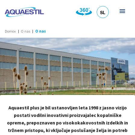
SL
HR
DE
EN
IT
Domov
O nas
O nas
Aquaestil plus je bil ustanovljen leta 1998 z jasno vizijo
postati vodilni inovativni proizvajalec kopalniške
opreme, prepoznaven po visokokakovostnih izdelkih in
tržnem pristopu, ki vključuje poslušanje želja in potreb