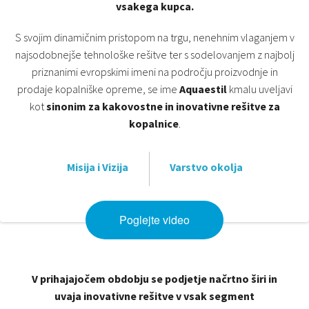
vsakega kupca.
S svojim dinamičnim pristopom na trgu, nenehnim vlaganjem v
najsodobnejše tehnološke rešitve ter s sodelovanjem z najbolj
priznanimi evropskimi imeni na področju proizvodnje in
prodaje kopalniške opreme, se ime
Aquaestil
kmalu uveljavi
kot
sinonim za kakovostne in inovativne rešitve za
kopalnice
.
Misija i Vizija
Varstvo okolja
Poglejte video
V prihajajočem obdobju se podjetje načrtno širi in
uvaja inovativne rešitve v vsak segment