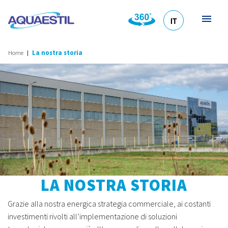
IT
HR
DE
EN
SL
Home
La nostra storia
LA NOSTRA STORIA
Grazie alla nostra energica strategia commerciale, ai costanti
investimenti rivolti all’implementazione di soluzioni