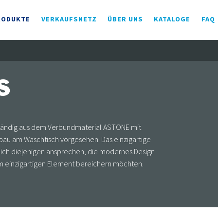
RODUKTE
VERKAUFSNETZ
ÜBER UNS
KATALOGE
FAQ
S
ständig aus dem Verbundmaterial ASTONE mit
Einbau am Waschtisch vorgesehen. Das einzigartige
lich diejenigen ansprechen, die modernes Design
 einzigartigen Element bereichern möchten.