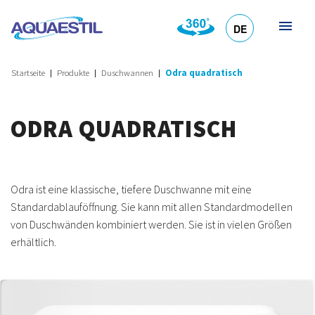
DE
HR
EN
SL
IT
Startseite
Produkte
Duschwannen
Odra quadratisch
ODRA QUADRATISCH
Odra ist eine klassische, tiefere Duschwanne mit eine
Standardablauföffnung. Sie kann mit allen Standardmodellen
von Duschwänden kombiniert werden. Sie ist in vielen Größen
erhältlich.